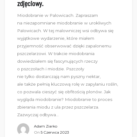
zdjęciowy.
Miodobranie w Palowicach. Zapraszam
na niezapomniane miodobranie w urokliwych
Palowicach. W tej malowniczej wsi odbywa się
wyjątkowe wydarzenie, które miałem
przyjemność obserwować dzięki zapalonemu
pszczelarzowi. W trakcie miodobrania
dowiedziałem się fascynujących rzeczy
o pszczołach i miodzie. Pszczoły
nie tylko dostarczają nam pyszny nektar,
ale także pełnią kluczową rolę w zapylaniu roślin,
co pozwala cieszyć się obfitością plonów. Jak
wygląda miodobranie? Miodobranie to proces
zbierania miodu z ula przez pszczelarza.
Zazwyczaj odbywa…
Adam Ziarko
On
5 Czerwca 2023