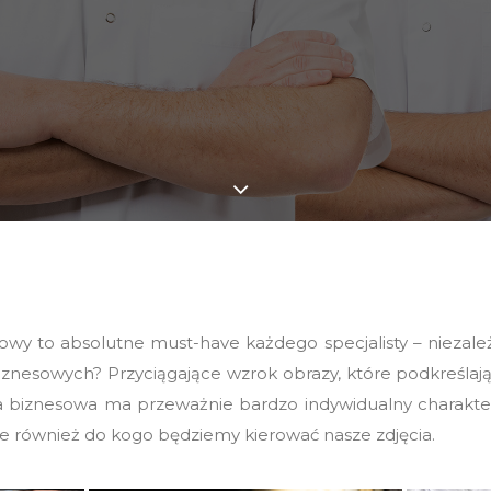
wy to absolutne must-have każdego specjalisty – niezależ
ęć biznesowych? Przyciągające wzrok obrazy, które podkreśl
ja biznesowa ma przeważnie bardzo indywidualny charakter
ale również do kogo będziemy kierować nasze zdjęcia.