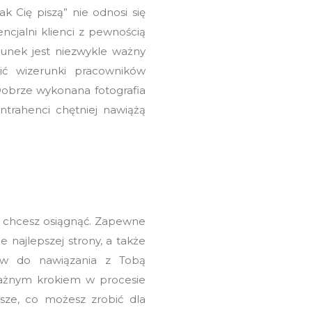
k Cię piszą” nie odnosi się
encjalni klienci z pewnością
runek jest niezwykle ważny
ić wizerunki pracowników
obrze wykonana fotografia
ontrahenci chętniej nawiążą
ry chcesz osiągnąć. Zapewne
 najlepszej strony, a także
ków do nawiązania z Tobą
 ważnym krokiem w procesie
rsze, co możesz zrobić dla