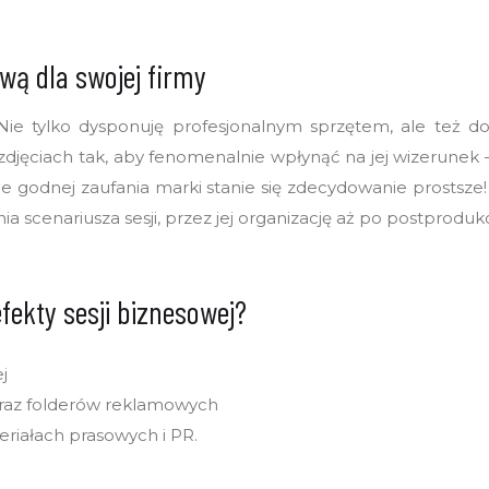
wą dla swojej firmy
i! Nie tylko dysponuję profesjonalnym sprzętem, ale też
zdjęciach tak, aby fenomenalnie wpłynąć na jej wizerunek –
ie godnej zaufania marki stanie się zdecydowanie prostsz
a scenariusza sesji, przez jej organizację aż po postprodukc
fekty sesji biznesowej?
j
oraz folderów reklamowych
eriałach prasowych i PR.