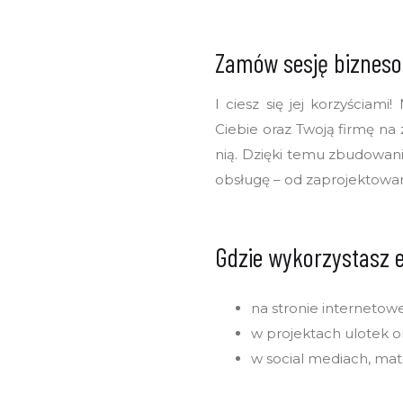
Zamów sesję bizneso
I ciesz się jej korzyściam
Ciebie oraz Twoją firmę na 
nią. Dzięki temu zbudowan
obsługę – od zaprojektowani
Gdzie wykorzystasz e
na stronie internetowe
w projektach ulotek 
w social mediach, mat