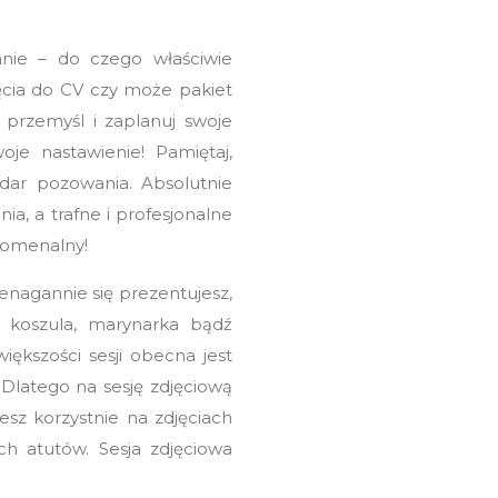
anie – do czego właściwie
jęcia do CV czy może pakiet
przemyśl i zaplanuj swoje
je nastawienie! Pamiętaj,
dar pozowania. Absolutnie
ia, a trafne i profesjonalne
nomenalny!
enagannie się prezentujesz,
a koszula, marynarka bądź
ększości sesji obecna jest
 Dlatego na sesję zdjęciową
sz korzystnie na zdjęciach
ch atutów. Sesja zdjęciowa