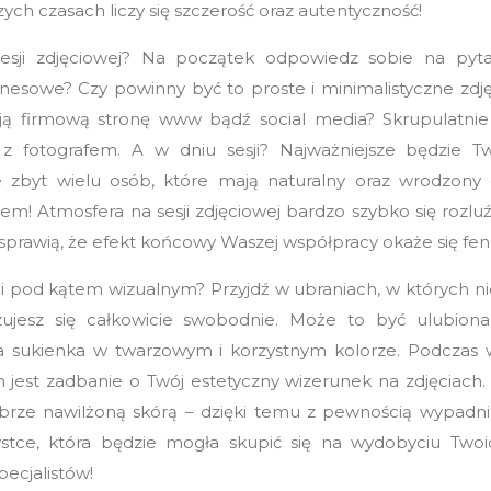
zych czasach liczy się szczerość oraz autentyczność!
esji zdjęciowej? Na początek odpowiedz sobie na pyt
znesowe? Czy powinny być to proste i minimalistyczne zd
ją firmową stronę www bądź social media? Skrupulatnie 
z fotografem. A w dniu sesji? Najważniejsze będzie Two
 zbyt wielu osób, które mają naturalny oraz wrodzony 
ktem! Atmosfera na sesji zdjęciowej bardzo szybko się rozluźn
 sprawią, że efekt końcowy Waszej współpracy okaże się fe
ji pod kątem wizualnym? Przyjdź w ubraniach, w których ni
ujesz się całkowicie swobodnie. Może to być ulubion
sukienka w twarzowym i korzystnym kolorze. Podczas wi
m jest zadbanie o Twój estetyczny wizerunek na zdjęciach.
obrze nawilżoną skórą – dzięki temu z pewnością wypadnie
ystce, która będzie mogła skupić się na wydobyciu Twoi
pecjalistów!