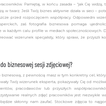
racowników. Pamiętaj, w końcu zasada – “jak Cię widzą, ta
 w twarz. Jeśli Twój biznes aktywnie działa w sieci – pot
eszcze przed rozpoczęciem współpracy. Odpowiedni wize
sperckich, zaś fotografia biznesowa pomaga ujednolic
e w każdym calu profile w mediach społecznościowych. D
ować wizerunek specjalisty, który sprawi, że przyszli k
do biznesowej sesji zdjęciowej?
sję biznesową, z pewnością masz w tym konkretny cel, któ
owały Twój wizerunek eksperta, pokazywały Cię od możliwie
 klientów, pracodawców lub przyszłych współpracowni
rzystywanie realnych zdjęć pracowników jest niezwykle
 będzie skłonny nam zaufać. Stockowe zdjęcia to najgo