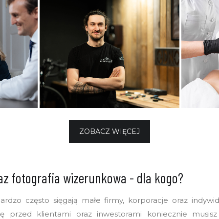
ZOBACZ WIĘCEJ
az fotografia wizerunkowa - dla kogo?
rdzo często sięgają małe firmy, korporacje oraz indywidu
mę przed klientami oraz inwestorami koniecznie musisz