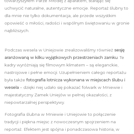
towarzyszyłem Parze Młodej z aparatem, starając się
uchwycić naturalne, autentyczne emocje. Reportaż ślubny to
dla mnie nie tylko dokumentacja, ale przede wszystkim
opowieść o miłości, radości i wspólnym świętowaniu w gronie
najbliższych.
Podczas wesela w Uniejowie zrealizowaliśmy również
sesję
aranżowaną w kilku wyjątkowych przestrzeniach zamku
. Te
kadry wyróżniają się filmowym klimatem – są eleganckie,
nastrojowe i pełne emocji. Uzupełnieniem całego reportażu
była także
fotografia lotnicza wykonana w miejscach ślubu i
wesela
– dzięki niej udało się pokazać folwark w Mniewie i
majestatyczny Zamek Uniejów w pełnej okazałości, z
niepowtarzalnej perspektywy.
Fotografia ślubna w Mniewie i Uniejowie to połączenie
tradycji i piękna miejsc z nowoczesnym spojrzeniem na
reportaż. Efektem jest spójna i ponadczasowa historia, w