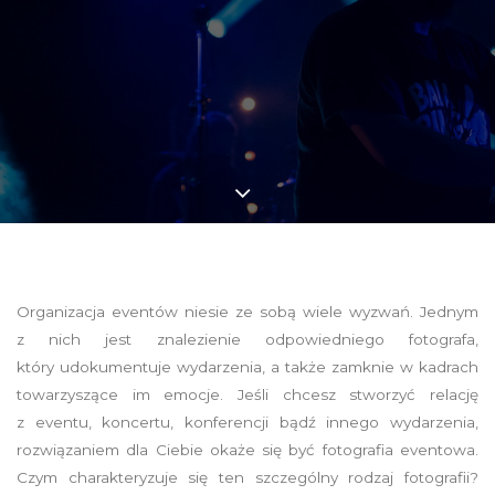
Organizacja eventów niesie ze sobą wiele wyzwań. Jednym
z nich jest znalezienie odpowiedniego fotografa,
który udokumentuje wydarzenia, a także zamknie w kadrach
towarzyszące im emocje. Jeśli chcesz stworzyć relację
z eventu, koncertu, konferencji bądź innego wydarzenia,
rozwiązaniem dla Ciebie okaże się być fotografia eventowa.
Czym charakteryzuje się ten szczególny rodzaj fotografii?