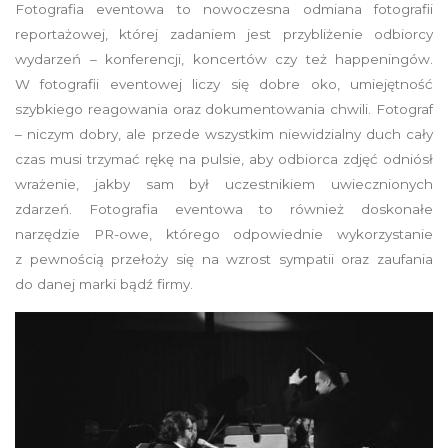
Fotografia eventowa to nowoczesna odmiana fotografii
reportażowej, której zadaniem jest przybliżenie odbiorcy
wydarzeń – konferencji, koncertów czy też happeningów.
W fotografii eventowej liczy się dobre oko, umiejętność
szybkiego reagowania oraz dokumentowania chwili. Fotograf
– niczym dobry, ale przede wszystkim niewidzialny duch cały
czas musi trzymać rękę na pulsie, aby odbiorca zdjęć odniósł
wrażenie, jakby sam był uczestnikiem uwiecznionych
zdarzeń. Fotografia eventowa to również doskonałe
narzędzie PR-owe, którego odpowiednie wykorzystanie
z pewnością przełoży się na wzrost sympatii oraz zaufania
do danej marki bądź firmy.