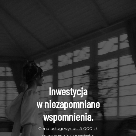
Inwestycja
w niezapomniane
wspomnienia.
Cena usługi wynosi 5 000 zł.
To inwestycja w pamiątkę,