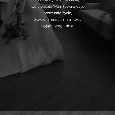
która będzie Wam towarzyszyć
przez całe życie
,
przypominając o magii tego
wyjątkowego dnia.