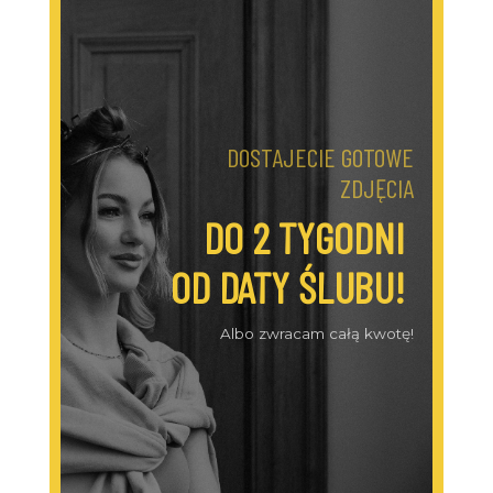
DOSTAJECIE GOTOWE
ZDJĘCIA
DO 2 TYGODNI
OD DATY ŚLUBU!
Albo zwracam całą kwotę!
Rezerwuję termin!