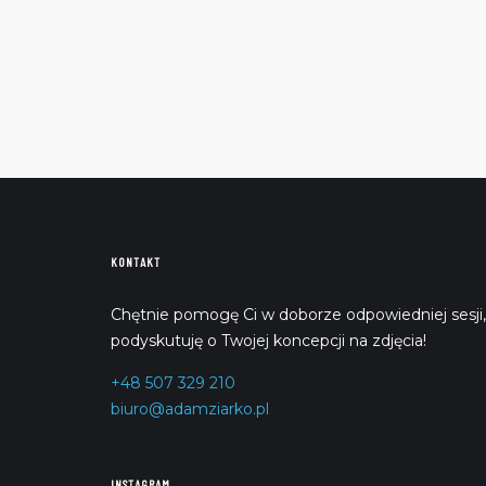
KONTAKT
Chętnie pomogę Ci w doborze odpowiedniej sesji
podyskutuję o Twojej koncepcji na zdjęcia!
+48 507 329 210
biuro@adamziarko.pl
INSTAGRAM